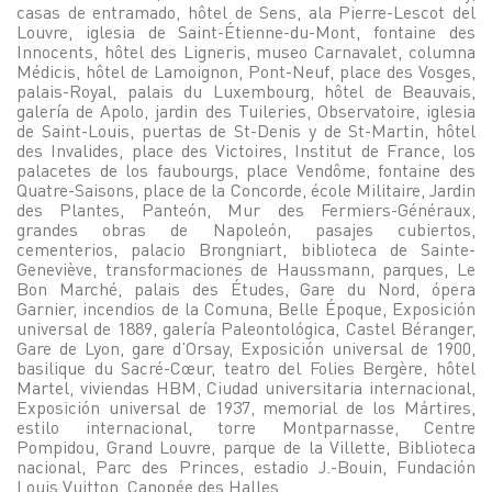
casas de entramado, hôtel de Sens, ala Pierre-Lescot del
Louvre, iglesia de Saint-Étienne-du-Mont, fontaine des
Innocents, hôtel des Ligneris, museo Carnavalet, columna
Médicis, hôtel de Lamoignon, Pont-Neuf, place des Vosges,
palais-Royal, palais du Luxembourg, hôtel de Beauvais,
galería de Apolo, jardin des Tuileries, Observatoire, iglesia
de Saint-Louis, puertas de St-Denis y de St-Martin, hôtel
des Invalides, place des Victoires, Institut de France, los
palacetes de los faubourgs, place Vendôme, fontaine des
Quatre-Saisons, place de la Concorde, école Militaire, Jardin
des Plantes, Panteón, Mur des Fermiers-Généraux,
grandes obras de Napoleón, pasajes cubiertos,
cementerios, palacio Brongniart, biblioteca de Sainte-
Geneviève, transformaciones de Haussmann, parques, Le
Bon Marché, palais des Études, Gare du Nord, ópera
Garnier, incendios de la Comuna, Belle Époque, Exposición
universal de 1889, galería Paleontológica, Castel Béranger,
Gare de Lyon, gare d’Orsay, Exposición universal de 1900,
basilique du Sacré-Cœur, teatro del Folies Bergère, hôtel
Martel, viviendas HBM, Ciudad universitaria internacional,
Exposición universal de 1937, memorial de los Mártires,
estilo internacional, torre Montparnasse, Centre
Pompidou, Grand Louvre, parque de la Villette, Biblioteca
nacional, Parc des Princes, estadio J.-Bouin, Fundación
Louis Vuitton, Canopée des Halles.