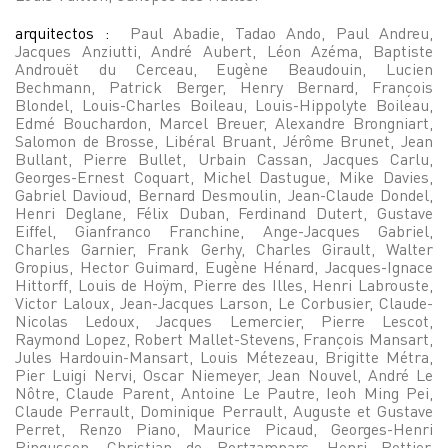
arquitectos :
Paul Abadie, Tadao Ando, Paul Andreu,
Jacques Anziutti, André Aubert, Léon Azéma, Baptiste
Androuët du Cerceau, Eugène Beaudouin, Lucien
Bechmann, Patrick Berger, Henry Bernard, François
Blondel, Louis-Charles Boileau, Louis-Hippolyte Boileau,
Edmé Bouchardon, Marcel Breuer, Alexandre Brongniart,
Salomon de Brosse, Libéral Bruant, Jérôme Brunet, Jean
Bullant, Pierre Bullet, Urbain Cassan, Jacques Carlu,
Georges-Ernest Coquart, Michel Dastugue, Mike Davies,
Gabriel Davioud, Bernard Desmoulin, Jean-Claude Dondel,
Henri Deglane, Félix Duban, Ferdinand Dutert, Gustave
Eiffel, Gianfranco Franchine, Ange-Jacques Gabriel,
Charles Garnier, Frank Gerhy, Charles Girault, Walter
Gropius, Hector Guimard, Eugène Hénard, Jacques-Ignace
Hittorff, Louis de Hoÿm, Pierre des Illes, Henri Labrouste,
Victor Laloux, Jean-Jacques Larson, Le Corbusier, Claude-
Nicolas Ledoux, Jacques Lemercier, Pierre Lescot,
Raymond Lopez, Robert Mallet-Stevens, François Mansart,
Jules Hardouin-Mansart, Louis Métezeau, Brigitte Métra,
Pier Luigi Nervi, Oscar Niemeyer, Jean Nouvel, André Le
Nôtre, Claude Parent, Antoine Le Pautre, Ieoh Ming Pei,
Claude Perrault, Dominique Perrault, Auguste et Gustave
Perret, Renzo Piano, Maurice Picaud, Georges-Henri
Pingusson, Christian de Portzamparc, Henri Pottier,